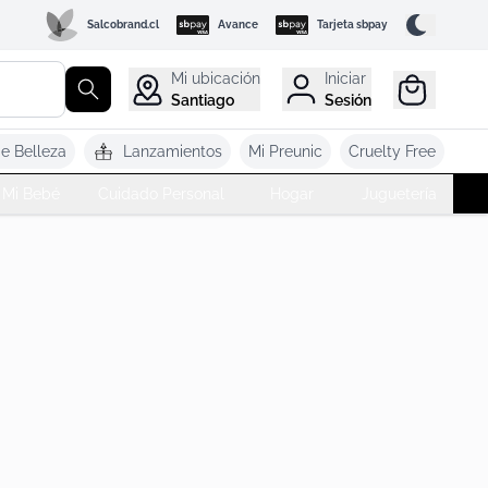
Salcobrand.cl
Avance
Tarjeta sbpay
Mi ubicación
Iniciar
Santiago
Sesión
de Belleza
Lanzamientos
Mi Preunic
Cruelty Free
Mi Bebé
Cuidado Personal
Hogar
Juguetería