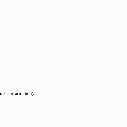
 more information)
.