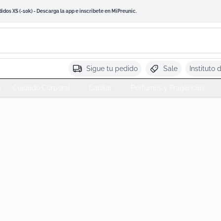
os XS (-10k) - Descarga la app e inscribete en MiPreunic.
Sigue tu pedido
Sale
Instituto 
o
Cuidado Corporal
Capilar
Perfumes y Fragancias