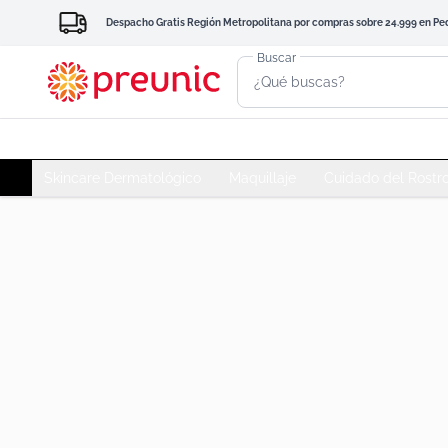
Despacho Gratis Región Metropolitana por compras sobre 24.999 en Pedid
Buscar
Skincare Dermatológico
Maquillaje
Cuidado del Rostr